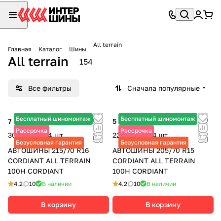
All terrain
Главная
Каталог
Шины
All terrain
154
Все фильтры
Сначала популярные
Бесплатный шиномонтаж
Бесплатный шиномонтаж
7 545 ₽
-25%
5 715 ₽
-25%
10 060 ₽
7 620 ₽
Рассрочка
Рассрочка
30 180 ₽ за 4 шт.
22 860 ₽ за 4 шт.
Безусловная гарантия
Безусловная гарантия
АВТОШИНЫ 215/70 R16
АВТОШИНЫ 205/70 R15
CORDIANT ALL TERRAIN
CORDIANT ALL TERRAIN
100H CORDIANT
100H CORDIANT
4.2
10
В наличии
4.2
10
В наличии
В корзину
В корзину