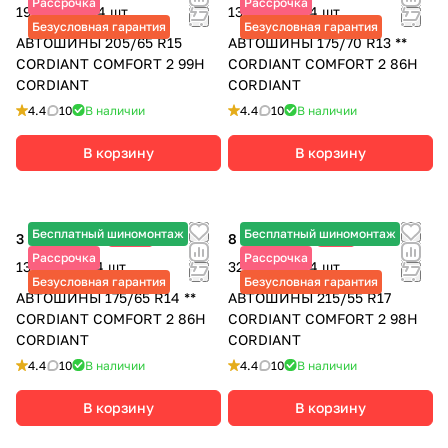
Рассрочка
Рассрочка
19 000 ₽ за 4 шт.
13 000 ₽ за 4 шт.
Безусловная гарантия
Безусловная гарантия
АВТОШИНЫ 205/65 R15
АВТОШИНЫ 175/70 R13 **
CORDIANT COMFORT 2 99H
CORDIANT COMFORT 2 86H
CORDIANT
CORDIANT
4.4
10
В наличии
4.4
10
В наличии
В корзину
В корзину
Бесплатный шиномонтаж
Бесплатный шиномонтаж
3 445 ₽
-25%
8 115 ₽
-9%
4 590 ₽
8 920 ₽
Рассрочка
Рассрочка
13 780 ₽ за 4 шт.
32 460 ₽ за 4 шт.
Безусловная гарантия
Безусловная гарантия
АВТОШИНЫ 175/65 R14 **
АВТОШИНЫ 215/55 R17
CORDIANT COMFORT 2 86H
CORDIANT COMFORT 2 98H
CORDIANT
CORDIANT
4.4
10
В наличии
4.4
10
В наличии
В корзину
В корзину