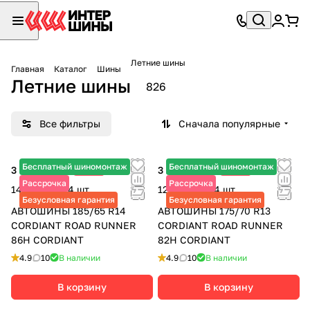
Летние шины
Главная
Каталог
Шины
Летние шины
826
Все фильтры
Сначала популярные
Бесплатный шиномонтаж
Бесплатный шиномонтаж
3 610 ₽
-25%
3 210 ₽
-29%
4 810 ₽
4 520 ₽
Рассрочка
Рассрочка
14 440 ₽ за 4 шт.
12 840 ₽ за 4 шт.
Безусловная гарантия
Безусловная гарантия
АВТОШИНЫ 185/65 R14
АВТОШИНЫ 175/70 R13
CORDIANT ROAD RUNNER
CORDIANT ROAD RUNNER
86H CORDIANT
82H CORDIANT
4.9
10
В наличии
4.9
10
В наличии
В корзину
В корзину