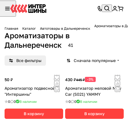
Ароматизаторы в Д
Главная
Каталог
Автотовары в Дальнереченск
Ароматизаторы в
Дальнереченск
41
Все фильтры
Сначала популярные
50 ₽
430 ₽
-3%
445 ₽
Ароматизатор подвесной
Ароматизатор меловой New
"Интершины"
Car (S021) YAMMY
0
0
В наличии
0
0
В наличии
В корзину
В корзину