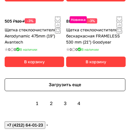
Новинка
505 ₽
-3%
885 ₽
-3%
520 ₽
910 ₽
Щетка стеклоочистителя
Щетка стеклоочистителя
Aerodynamic 475mm (19")
бескаркасная FRAMELESS
Avantech
530 mm (21") Goodyear
0
0
В наличии
0
0
В наличии
В корзину
В корзину
Загрузить еще
1
2
3
4
+7 (4212) 64-01-23